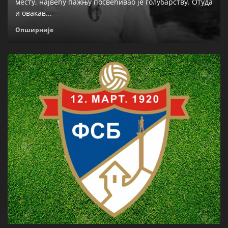
месту, највећу пажњу посвећивао је голубарству. Отуда
и овакав...
Опширније