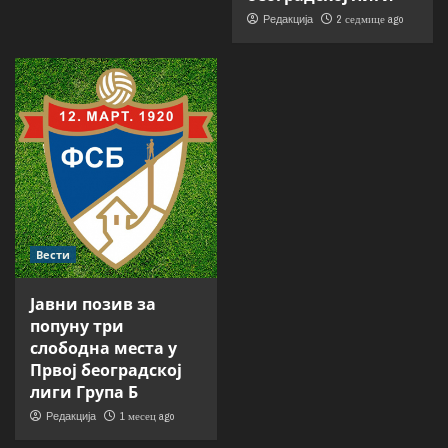
2 седмице ago
Редакција
Вести
Јавни позив за
попуну три
слободна места у
Првој београдској
лиги Група Б
1 месец ago
Редакција