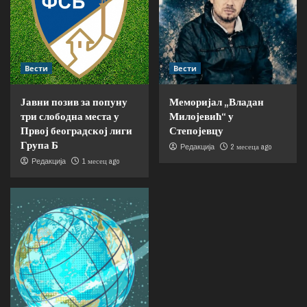
Вести
Вести
Јавни позив за попуну
Меморијал „Владан
три слободна места у
Милојевић“ у
Првој београдској лиги
Степојевцу
Група Б
2 месеца ago
Редакција
1 месец ago
Редакција