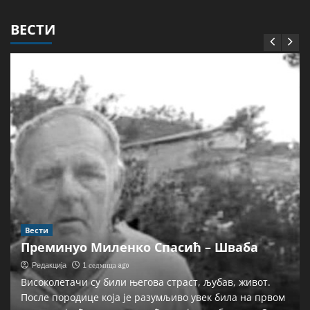
ВЕСТИ
Вести
Преминуо Миленко Спасић – Шваба
1 седмица ago
Редакција
Високолетачи су били његова страст, љубав, живот.
После породице која је разумљиво увек била на првом