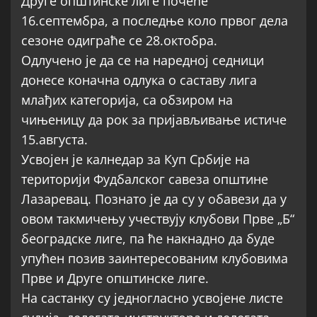
Друге општинске лиге почеће
16.септембра, а последње коло првог дела
сезоне одиграће се 28.октобра.
Одлучено је да се на наредној седници
донесе коначна одлука о саставу лига
млађих категорија, са обзиром на
чињеницу да рок за пријављивање истиче
15.августа.
Усвојен је калнедар за Куп Србије на
територији Фудбалског савеза општине
Лазаревац. Познато је да су у обавези да у
овом такмичењу учествују клубови Прве „Б“
београдске лиге, па ће накнадно да буде
упућен позив заинтересованим клубовима
Прве и Друге општинске лиге.
На састанку су једногласно усвојене листе