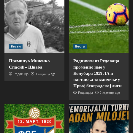
Вести
Вести
Преминуо Миленко
Раднички из Рудоваца
Спасић – Шваба
променио име у
Колубара 1919 ЛА и
1 седмица ago
Редакција
наставља такмичење у
Првој београдској лиги
2 седмице ago
Редакција