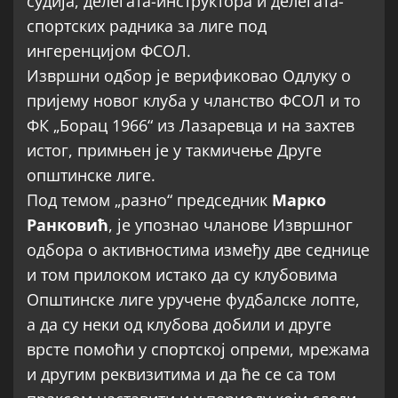
судија, делегата-инструктора и делегата-
спортских радника за лиге под
ингеренцијом ФСОЛ.
Извршни одбор је верификовао Одлуку о
пријему новог клуба у чланство ФСОЛ и то
ФК „Борац 1966“ из Лазаревца и на захтев
истог, примњен је у такмичење Друге
општинске лиге.
Под темом „разно“ председник
Марко
Ранковић
, је упознао чланове Извршног
одбора о активностима између две седнице
и том прилоком истако да су клубовима
Општинске лиге уручене фудбалске лопте,
а да су неки од клубова добили и друге
врсте помоћи у спортској опреми, мрежама
и другим реквизитима и да ће се са том