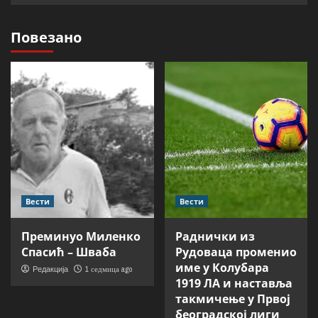
Повезано
Вести
Вести
Преминуо Миленко
Раднички из
Спасић – Шваба
Рудоваца променио
име у Колубара
1 седмица ago
Редакција
1919 ЛА и наставља
такмичење у Првој
београдској лиги