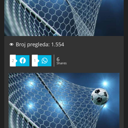
Broj pregleda:
1.554
6
2
Facebook
1
WhatsApp
Shares