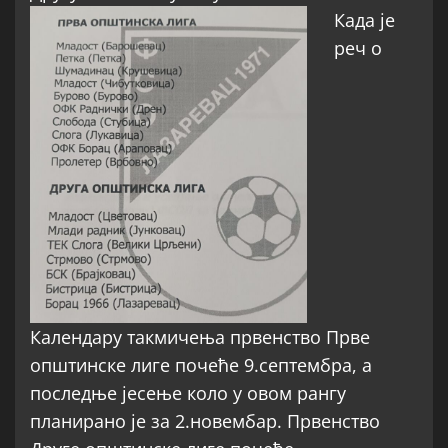
Када је
реч о
Календару такмичења првенство Прве
општинске лиге почеће 9.септембра, а
последње јесење коло у овом рангу
планирано је за 2.новембар. Првенство