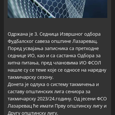
Одржана је 3. Седница Извршног одбора
Фудбалског савеза општине Лазаревац.
Поред усвајања записника са претходне
седнице ИО, као и са састанка Одбора за
хитна питања, пред члановима ИО ФСОЛ
нашле су се теме које се односе на наредну
такмичарску сезону.
Донета је одлука о систему такмичења и
саставу општинских лига сениора за
такмичарску 2023/24.годину. Од јесени ФСО
Лазаревац ће имати Прву општинску лигу и
Другу општинску лигу.