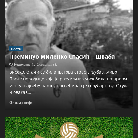
Вести
Преминуо Миленко Спасић – Шваба
1 седмица ago
Редакција
Високолетачи су били његова страст, љубав, живот.
После породице која је разумљиво увек била на првом
месту, највећу пажњу посвећивао је голубарству. Отуда
и овакав...
Опширније