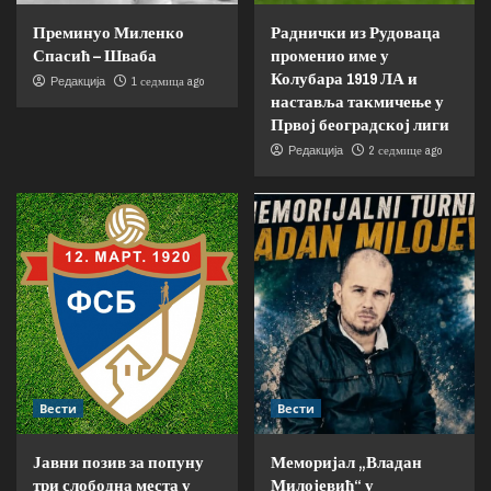
Преминуо Миленко
Раднички из Рудоваца
Спасић – Шваба
променио име у
Колубара 1919 ЛА и
1 седмица ago
Редакција
наставља такмичење у
Првој београдској лиги
2 седмице ago
Редакција
Вести
Вести
Јавни позив за попуну
Меморијал „Владан
три слободна места у
Милојевић“ у