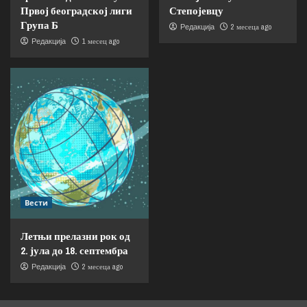
Првој београдској лиги
Степојевцу
Група Б
2 месеца ago
Редакција
1 месец ago
Редакција
Вести
Летњи прелазни рок од
2. јула до 18. септембра
2 месеца ago
Редакција