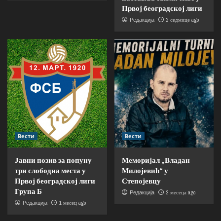
Првој београдској лиги
2 седмице ago
Редакција
Вести
Вести
Јавни позив за попуну
Меморијал „Владан
три слободна места у
Милојевић“ у
Првој београдској лиги
Степојевцу
Група Б
2 месеца ago
Редакција
1 месец ago
Редакција