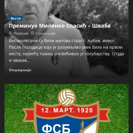
Вести
Преминуо Миленко Спасић – Шваба
1 седмица ago
Редакција
Високолетачи су били његова страст, љубав, живот.
После породице која је разумљиво увек била на првом
месту, највећу пажњу посвећивао је голубарству. Отуда
и овакав...
Опширније