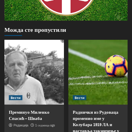
Можда сте пропустили
Вести
Вести
Преминуо Миленко
Раднички из Рудоваца
Спасић – Шваба
променио име у
Колубара 1919 ЛА и
1 седмица ago
Редакција
наставља такмичење у