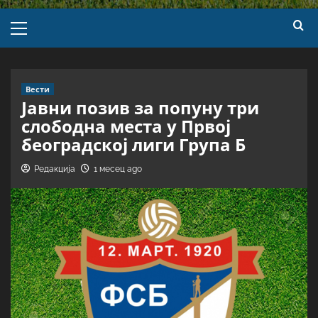
Вести
Јавни позив за попуну три
слободна места у Првој
београдској лиги Група Б
Редакција
1 месец ago