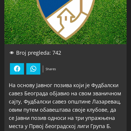
Broj pregleda:
742
Facebook
WhatsApp
Shares
На основу Јавног позива који је Фудбалски
савез Београда објавио на свом званичном
сајту, Фудбалски савез општине Лазаревац,
овим путем обавештава своје клубове, да
се Јавни позив односи на три упражњена
места у Првој београдској лиги Група Б.