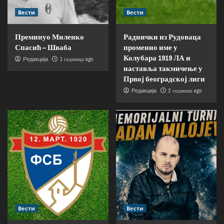
Вести
Вести
Преминуо Миленко
Раднички из Рудоваца
Спасић – Шваба
променио име у
Колубара 1919 ЛА и
1 седмица ago
Редакција
наставља такмичење у
Првој београдској лиги
2 седмице ago
Редакција
Вести
Вести