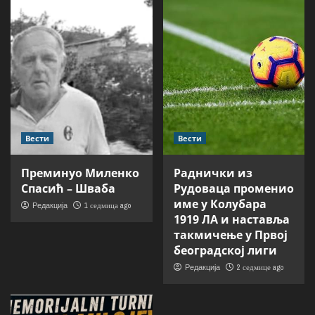
Вести
Вести
Преминуо Миленко
Раднички из
Спасић – Шваба
Рудоваца променио
име у Колубара
1 седмица ago
Редакција
1919 ЛА и наставља
такмичење у Првој
београдској лиги
2 седмице ago
Редакција