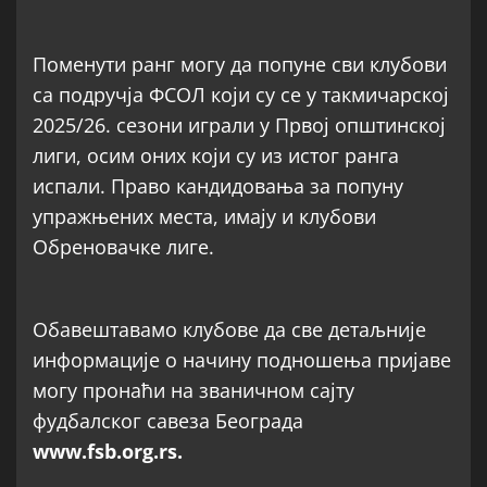
Поменути ранг могу да попуне сви клубови
са подручја ФСОЛ који су се у такмичарској
2025/26. сезони играли у Првој општинској
лиги, осим оних који су из истог ранга
испали. Право кандидовања за попуну
упражњених места, имају и клубови
Обреновачке лиге.
Обавештавамо клубове да све детаљније
информације о начину подношења пријаве
могу пронаћи на званичном сајту
фудбалског савеза Београда
www.fsb.org.rs.