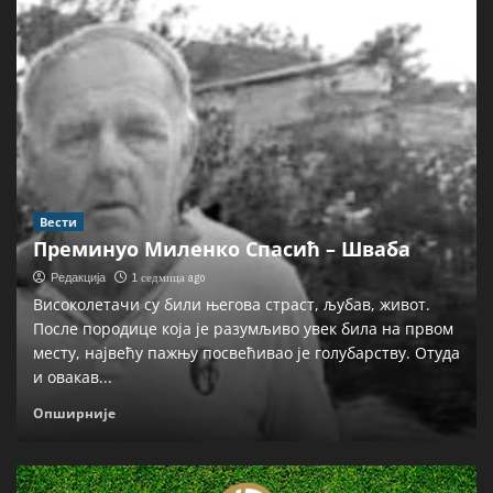
Вести
Преминуо Миленко Спасић – Шваба
1 седмица ago
Редакција
Високолетачи су били његова страст, љубав, живот.
После породице која је разумљиво увек била на првом
месту, највећу пажњу посвећивао је голубарству. Отуда
и овакав...
Опширније