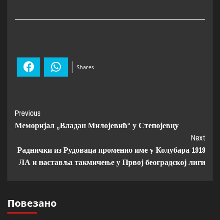
Facebook
WhatsApp
Shares
Previous
Меморијал „Владан Милојевић“ у Степојевцу
Next
Раднички из Рудоваца променио име у Колубара 1919
ЛА и наставља такмичење у Првој београдској лиги
Повезано