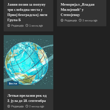
Јавни позив за попуну
Меморијал „Владан
три слободна места у
Милојевић“ у
Првој београдској лиги
Степојевцу
Група Б
2 месеца ago
Редакција
1 месец ago
Редакција
Вести
Летњи прелазни рок од
2. јула до 18. септембра
2 месеца ago
Редакција