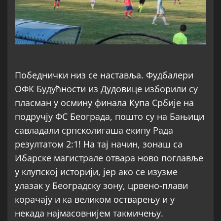
Победнички низ се наставља. Фудбалери
ОФК Будућности из Дудовице изборили су
пласман у осмину финала Купа Србије на
подручју ФС Београда, пошто су на Бањици
савладали српсколигаша екипу Рада
резултатом 2:1! На тај начин, зонаш са
Ибарске магистрале отвара ново поглавље
у клупској историји, јер ако се изузме
улазак у Београдску зону, црвено-плави
корачају и ка великом остварењу и у
некада најмасовнијем такмичењу.