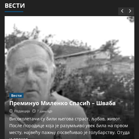
ВЕСТИ
Вести
Преминуо Миленко Спасић – Шваба
7 дана ago
Редакција
Високолетачи су били његова страст, љубав, живот.
После породице која је разумљиво увек била на првом
месту, највећу пажњу посвећивао је голубарству. Отуда