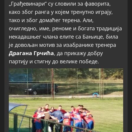
„Грађевинари“ су словили за фаворита,
како због ранга у којем тренутно играју,
тако и због домаћег терена. Али,
очигледно, име, реноме и богата традиција
некадашњег члана елите са Бањице, била
је довољан мотив за изабранике тренера
Драгана Грчића
, да прикажу добру
партију и стигну до велике победе.