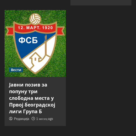
Вести
Јавни позив за
попуну три
слободна места у
Првој београдској
лиги Група Б
1 месец ago
Редакција