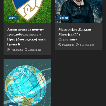
Вести
Вести
Јавни позив за попуну
Меморијал „Владан
три слободна места у
Милојевић“ у
Првој београдској лиги
Степојевцу
Група Б
2 месеца ago
Редакција
1 месец ago
Редакција
Вести