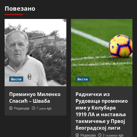
Повезано
Вести
Вести
Преминуо Миленко
Раднички из
Спасић – Шваба
Рудоваца променио
име у Колубара
7 дана ago
Редакција
1919 ЛА и наставља
такмичење у Првој
београдској лиги
2 седмице ago
Редакција