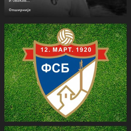
и овакав...
Опширније