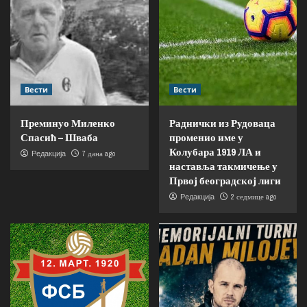
Вести
Вести
Преминуо Миленко
Раднички из Рудоваца
Спасић – Шваба
променио име у
Колубара 1919 ЛА и
7 дана ago
Редакција
наставља такмичење у
Првој београдској лиги
2 седмице ago
Редакција