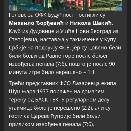
Голове за ОФК Будућност постигли су
Михаило Ђорђевић
и
Никола Шакић
.
Клуб из Дудовице и Ушће Нови Београд из
Степојевца, настављају такмичење у Купу
Србије на подручју ФСБ, јер су црвено-бели
били бољи од Равне горе после бољег
извођења пенала (7:6), пошто је после 90
минута игре било нерешено – 1:1
Трећи представник ФСО Лазаревца екипа
Шушњара 1977 поражен на домаћем
терену од БАСК ТЕК. У регуларном делу
утакмице било је нерешено (2:2), али су
гости са Цареве ћуприје били бољи
приликом извођења пенала (7:6).