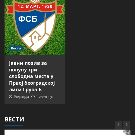
Вести
Јавни позив за
попуну три
слободна места у
Првој београдској
лиги Група Б
1 месец ago
Редакција
ВЕСТИ