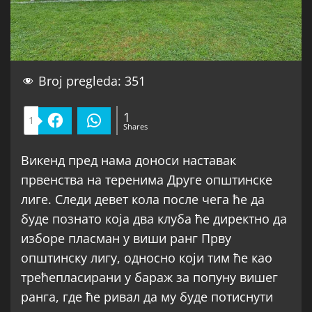
Broj pregleda:
351
1
1
Facebook
WhatsApp
Shares
Викенд пред нама доноси наставак
првенства на теренима Друге општинске
лиге. Следи девет кола после чега ће да
буде познато која два клуба ће директно да
изборе пласман у виши ранг Прву
општинску лигу, односно који тим ће као
трећепласирани у бараж за попуну вишег
ранга, где ће ривал да му буде потиснути