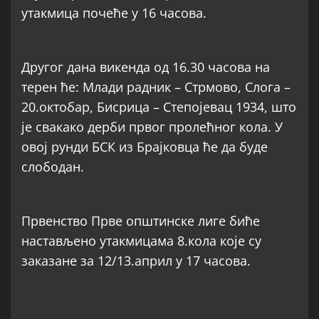
утакмица почеће у 16 часова.
Другог дана викенда од 16.30 часова на
терен ће: Млади радник – Стрмово, Слога –
20.октобар, Бисрица – Степојевац 1934, што
је свакако дерби првог пролећног кола. У
овој рунди БСК из Брајковца ће да буде
слободан.
Првенство Прве општинске лиге биће
настављено утакмицама 8.кола које су
заказане за 12/13.април у 17 часова.