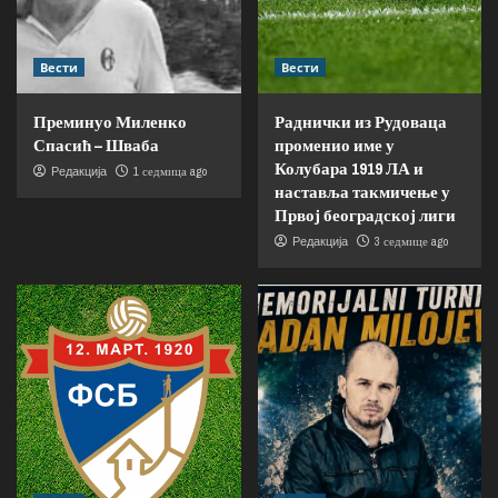
Вести
Вести
Преминуо Миленко
Раднички из Рудоваца
Спасић – Шваба
променио име у
Колубара 1919 ЛА и
1 седмица ago
Редакција
наставља такмичење у
Првој београдској лиги
3 седмице ago
Редакција