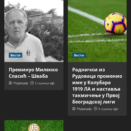
Вести
Вести
Преминуо Миленко
Раднички из
Спасић – Шваба
Рудоваца променио
име у Колубара
1 седмица ago
Редакција
1919 ЛА и наставља
такмичење у Првој
београдској лиги
3 седмице ago
Редакција