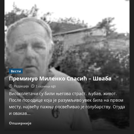
Вести
Преминуо Миленко Спасић – Шваба
1 седмица ago
Редакција
Високолетачи су били његова страст, љубав, живот.
После породице која је разумљиво увек била на првом
месту, највећу пажњу посвећивао је голубарству. Отуда
и овакав...
Опширније