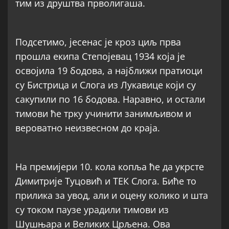
тим из друштва прволигаша.
Подсетимо, јесенас је кроз циљ прва
прошла екипа Степојевац 1934 која је
освојила 19 бодова, а најближи пратиоци
су Бистрица и Слога из Лукавице који су
сакупили по 16 бодова. Наравно, и остали
тимови ће трку учинити занимљивом и
вероватно неизвесном до краја.
На премијери 10. кола копља ће да укрсте
Димитрије Туцовић и ТЕК Слога. Биће то
прилика за увод, али и оцену колико и шта
су током паузе урадили тимови из
Шушњара и Великих Црљена. Ова