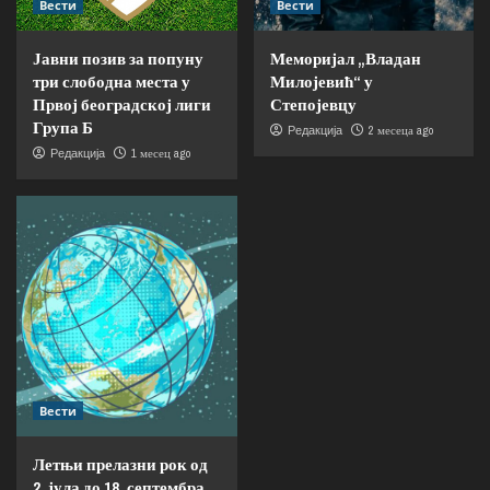
Вести
Вести
Јавни позив за попуну
Меморијал „Владан
три слободна места у
Милојевић“ у
Првој београдској лиги
Степојевцу
Група Б
2 месеца ago
Редакција
1 месец ago
Редакција
Вести
Летњи прелазни рок од
2. јула до 18. септембра