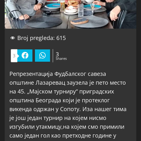
Broj pregleda:
615
3
3
Facebook
WhatsApp
Shares
Репрезентација Фудбалског савеза
општине Лазаревац заузела је пето место
на 45. „Мајском турниру“ приградских
општина Београда који је протеклог
викенда одржан у Сопоту. Иза нашег тима
је још један турнир на којем нисмо
изгубили утакмицу,на којем смо примили
само један гол као претходне године у