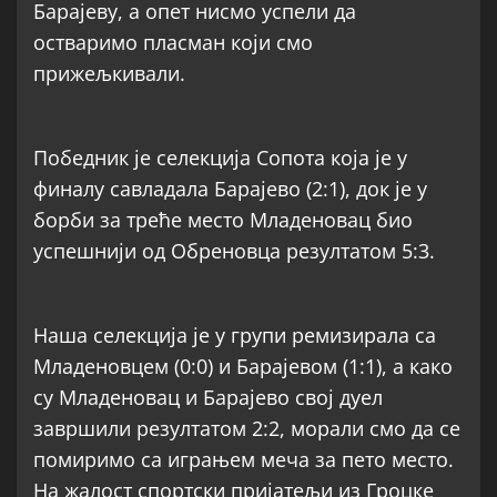
Барајеву, а опет нисмо успели да
остваримо пласман који смо
прижељкивали.
Победник је селекција Сопота која је у
финалу савладала Барајево (2:1), док је у
борби за треће место Младеновац био
успешнији од Обреновца резултатом 5:3.
Наша селекција је у групи ремизирала са
Младеновцем (0:0) и Барајевом (1:1), а како
су Младеновац и Барајево свој дуел
завршили резултатом 2:2, морали смо да се
помиримо са играњем меча за пето место.
На жалост спортски пријатељи из Гроцке