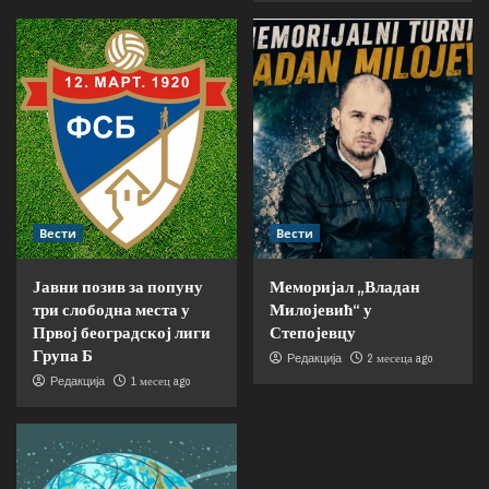
Вести
Вести
Јавни позив за попуну
Меморијал „Владан
три слободна места у
Милојевић“ у
Првој београдској лиги
Степојевцу
Група Б
2 месеца ago
Редакција
1 месец ago
Редакција