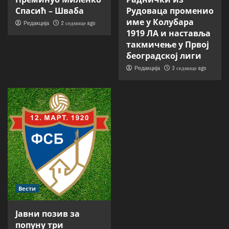
Спасић – Шваба
Рудоваца променио
име у Колубара
2 седмице ago
Редакција
1919 ЛА и наставља
такмичење у Првој
београдској лиги
3 седмице ago
Редакција
Вести
Јавни позив за
попуну три