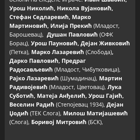
Урош Николић, Никола Вујановић,
Стефан Седларевић, Марко
Мартиновић, Илија Прекић
(Младост,
Барошевац),
Душан Павловић
(ОФК
Борац),
Урош Пауновић, Дејан Живковић
(Петка),
Марко Лазаревић
(Слобода)
,
Дарко Павловић, Предраг
Радосављевић
(Младост, Чибутковица),
Рајко Лазаревић
(Шумадинац),
Мартин
Радивојевић
(Младост, Цветовац),
Лука
Суботић, Матеја Анђелић, Урош Гајић,
Веселин Радић
(Степојевац 1934),
Дејан
Џодић
(ТЕК Слога),
Милош Матијашевић
(Слога),
Боривој Митровић
(БСК),