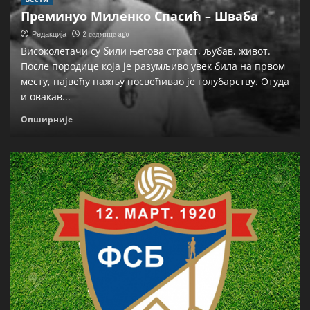
Преминуо Миленко Спасић – Шваба
2 седмице ago
Редакција
Високолетачи су били његова страст, љубав, живот.
После породице која је разумљиво увек била на првом
месту, највећу пажњу посвећивао је голубарству. Отуда
и овакав...
Опширније