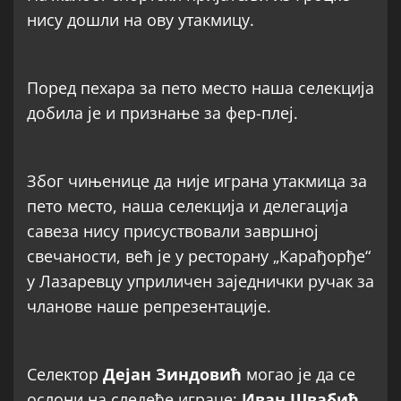
нису дошли на ову утакмицу.
Поред пехара за пето место наша селекција
добила је и признање за фер-плеј.
Због чињенице да није играна утакмица за
пето место, наша селекција и делегација
савеза нису присуствовали завршној
свечаности, већ је у ресторану „Карађорђе“
у Лазаревцу уприличен заједнички ручак за
чланове наше репрезентације.
Селектор
Дејан Зиндовић
могао је да се
ослони на следеће играче:
Иван Швабић,