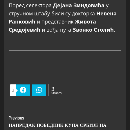
Поред селектора
Дејана Зиндовића
у
стручном штабу били су докторка
Невена
Ранковић
и представник
Живота
Средојевић
и вођа пута
Звонко Столић
,
3
3
Facebook
WhatsApp
Shares
Previous
НАПРЕДАК ПОБЕДНИК КУПА СРБИЈЕ НА