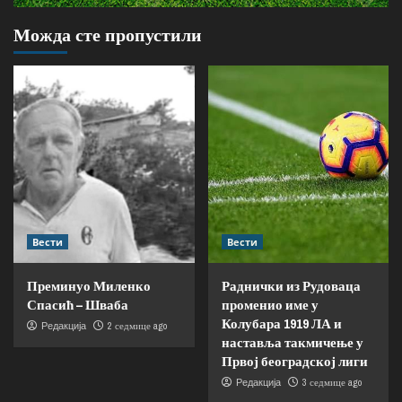
Можда сте пропустили
Вести
Вести
Преминуо Миленко
Раднички из Рудоваца
Спасић – Шваба
променио име у
Колубара 1919 ЛА и
2 седмице ago
Редакција
наставља такмичење у
Првој београдској лиги
3 седмице ago
Редакција