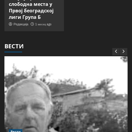
слободна места у
Првој београдској
лиги Група Б
1 месец ago
Редакција
ВЕСТИ
Вести